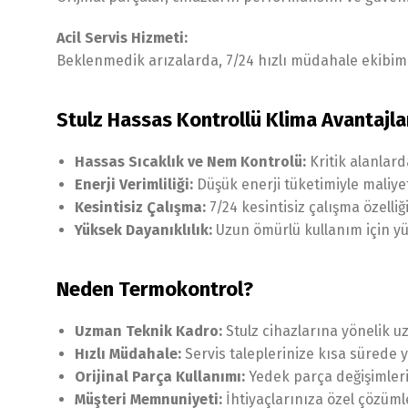
Acil Servis Hizmeti:
Beklenmedik arızalarda, 7/24 hızlı müdahale ekibimiz
Stulz Hassas Kontrollü Klima Avantajla
Hassas Sıcaklık ve Nem Kontrolü:
Kritik alanlard
Enerji Verimliliği:
Düşük enerji tüketimiyle maliye
Kesintisiz Çalışma:
7/24 kesintisiz çalışma özelliğ
Yüksek Dayanıklılık:
Uzun ömürlü kullanım için yük
Neden Termokontrol?
Uzman Teknik Kadro:
Stulz cihazlarına yönelik 
Hızlı Müdahale:
Servis taleplerinize kısa sürede y
Orijinal Parça Kullanımı:
Yedek parça değişimlerin
Müşteri Memnuniyeti:
İhtiyaçlarınıza özel çözüm