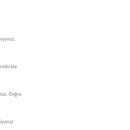
pıyoruz.
mlendirme
oruz. Doğru
iyoruz.