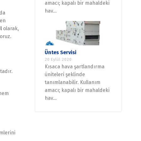
amacı; kapalı bir mahaldeki
hav...
nda
ren
l
olarak,
oruz.
Üntes Servisi
20 Eylül 2020
Kısaca hava şartlandırma
tadır.
üniteleri şeklinde
tanımlanabilir. Kullanım
amacı; kapalı bir mahaldeki
 nem
hav...
mlerini